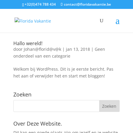
+32(0)474 788 434
contact@floridavakantie.be
Hallo wereld!
door
Johan@florid@v@k
|
jan 13, 2018
|
Geen
onderdeel van een categorie
Welkom bij WordPress. Dit is je eerste bericht. Pas
het aan of verwijder het en start met bloggen!
Zoeken
Over Deze Website.
Dit kan een goede plaats zijn om jezelf en je website